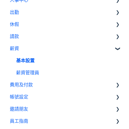
人事中心
Swingvy 新手教學｜所有你需要的教學影片都在
這！
出勤
人員
人事中心設定教學
休假
公告
基本設定
出勤（打卡）設定教學
請款
行事曆
出勤管理者
基本設置
休假設定教學
薪資
績效管理
我是員工
休假管理員
請款管理員
請款設定教學
設定
基本設置
薪資設定教學
報表
薪資管理員
費用及付款
帳號設定
訂閱相關
邀請朋友
費用及付款
管理設定
員工指南
邀請制度