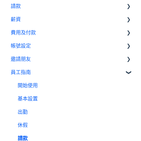
請款
行事曆
出勤管理者
基本設置
休假設定教學
薪資
績效管理
我是員工
休假管理員
請款管理員
請款設定教學
費用及付款
設定
基本設置
薪資設定教學
帳號設定
報表
薪資管理員
訂閱相關
邀請朋友
費用及付款
管理設定
員工指南
邀請制度
開始使用
基本設置
出勤
休假
請款