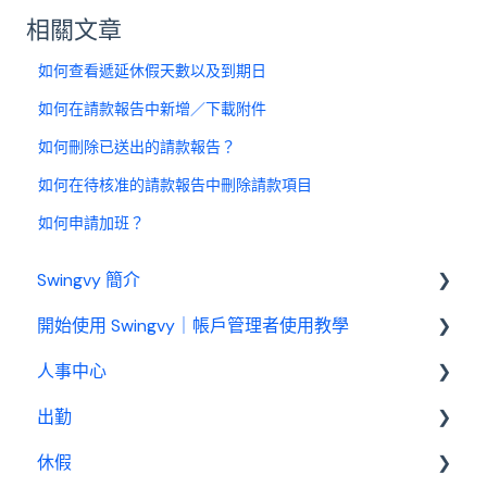
相關文章
如何查看遞延休假天數以及到期日
如何在請款報告中新增／下載附件
如何刪除已送出的請款報告？
如何在待核准的請款報告中刪除請款項目
如何申請加班？
Swingvy 簡介
開始使用 Swingvy｜帳戶管理者使用教學
認識 Swingvy
人事中心
Swingvy 新手教學｜所有你需要的教學影片都在
這！
出勤
人員
人事中心設定教學
休假
公告
基本設定
出勤（打卡）設定教學