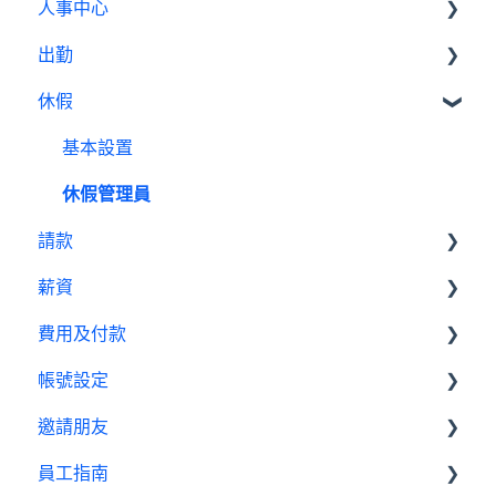
人事中心
Swingvy 新手教學｜所有你需要的教學影片都在
這！
出勤
人員
人事中心設定教學
休假
公告
基本設定
出勤（打卡）設定教學
行事曆
出勤管理者
基本設置
休假設定教學
績效管理
我是員工
休假管理員
請款設定教學
請款
設定
薪資設定教學
薪資
報表
請款管理員
費用及付款
基本設置
帳號設定
薪資管理員
訂閱相關
邀請朋友
費用及付款
管理設定
員工指南
邀請制度