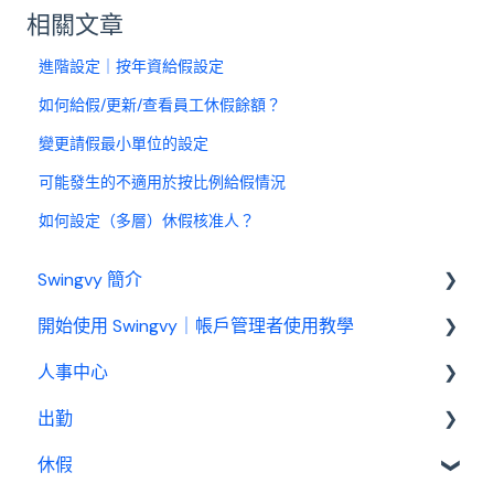
相關文章
進階設定｜按年資給假設定
如何給假/更新/查看員工休假餘額？
變更請假最小單位的設定
可能發生的不適用於按比例給假情況
如何設定（多層）休假核准人？
Swingvy 簡介
開始使用 Swingvy｜帳戶管理者使用教學
認識 Swingvy
人事中心
Swingvy 新手教學｜所有你需要的教學影片都在
這！
出勤
人員
人事中心設定教學
休假
公告
基本設定
出勤（打卡）設定教學