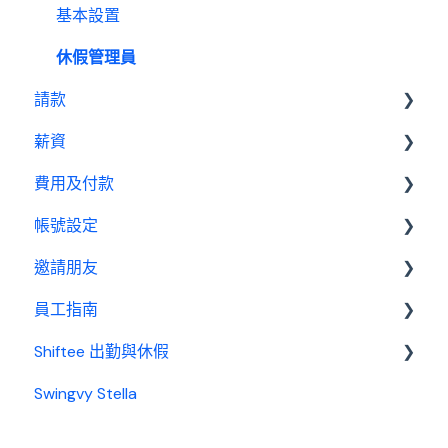
行事曆
出勤管理者
基本設置
休假設定教學
績效管理
我是員工
休假管理員
請款設定教學
請款
設定
薪資設定教學
薪資
報表
請款管理員
費用及付款
基本設置
帳號設定
薪資管理員
訂閱相關
邀請朋友
費用及付款
管理設定
員工指南
邀請制度
Shiftee 出勤與休假
開始使用
Swingvy Stella
基本設置
Swingvy x Shiftee 新手教學｜全方位排班系統看完
就上手！
出勤