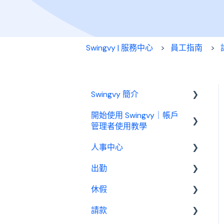
Swingvy | 服務中心
員工指南
Swingvy 簡介
開始使用 Swingvy｜帳戶
認識 Swingvy
管理者使用教學
人事中心
Swingvy 新手教學｜所有你
需要的教學影片都在這！
出勤
人員
人事中心設定教學
休假
公告
基本設定
出勤（打卡）設定教學
請款
行事曆
出勤管理者
基本設置
休假設定教學