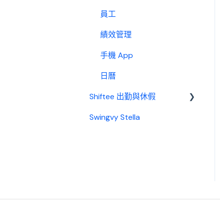
員工
績效管理
手機 App
日曆
Shiftee 出勤與休假
Swingvy Stella
Swingvy x Shiftee 新手教
學｜全方位排班系統看完就
上手！
開始使用 Shiftee
帳戶
公司設定