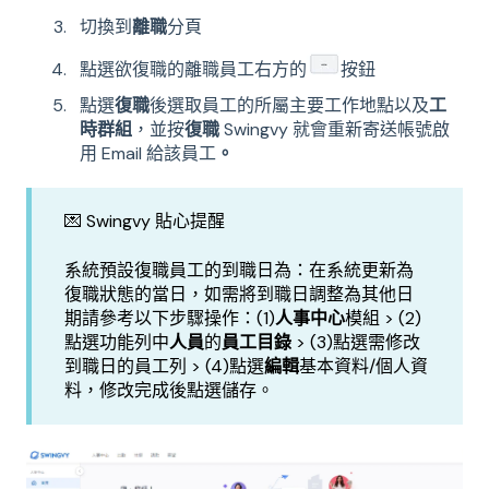
切換到
離職
分頁
點選欲復職的離職員工右方的
按鈕
點選
復職
後選取員工的所屬主要工作地點以及
工
時群組
，並按
復職
Swingvy 就會重新寄送帳號啟
用 Email 給該員工
。
💌 Swingvy 貼心提醒
系統預設復職員工的到職日為：在系統更新為
復職狀態的當日，如需將到職日調整為其他日
期請參考以下步驟操作：(1)
人事中心
模組 > (2)
點選功能列中
人員
的
員工目錄
> (3)點選需修改
到職日的員工列 > (4)點選
編輯
基本資料/個人資
料，修改完成後點選儲存。