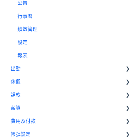
公告
出勤（打卡）設定教學
行事曆
休假設定教學
績效管理
請款設定教學
設定
薪資設定教學
報表
出勤
休假
基本設定
請款
出勤管理者
基本設置
薪資
我是員工
休假管理員
請款管理員
費用及付款
基本設置
帳號設定
薪資管理員
訂閱相關