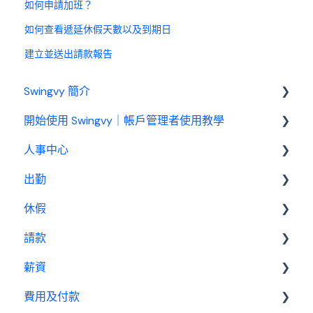
如何申請加班？
如何查看遞延休假天數以及到期日
建立並送出請款報告
Swingvy 簡介
開始使用 Swingvy｜帳戶管理者使用教學
認識 Swingvy
人事中心
Swingvy 新手教學｜所有你需要的教學影片都在
這！
出勤
人員
人事中心設定教學
休假
公告
基本設定
出勤（打卡）設定教學
請款
行事曆
出勤管理者
基本設置
休假設定教學
薪資
績效管理
我是員工
休假管理員
請款管理員
請款設定教學
費用及付款
設定
基本設置
薪資設定教學