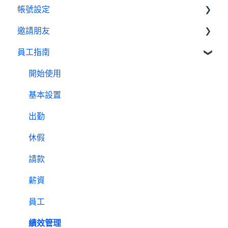
帳號設定
報表
薪資管理員
訂閱相關
邀請朋友
費用及付款
管理設定
員工指南
邀請制度
開始使用
基本設置
出勤
休假
請款
薪資
員工
績效管理