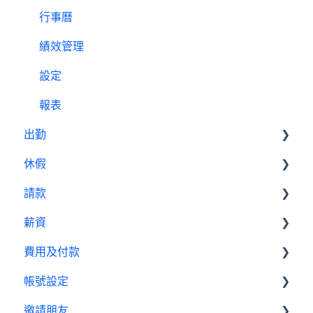
出勤（打卡）設定教學
行事曆
休假設定教學
績效管理
請款設定教學
設定
薪資設定教學
報表
出勤
休假
基本設定
請款
出勤管理者
基本設置
薪資
我是員工
休假管理員
請款管理員
費用及付款
基本設置
帳號設定
薪資管理員
訂閱相關
邀請朋友
費用及付款
管理設定