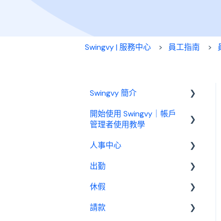
Swingvy | 服務中心
員工指南
Swingvy 簡介
開始使用 Swingvy｜帳戶
認識 Swingvy
管理者使用教學
人事中心
Swingvy 新手教學｜所有你
需要的教學影片都在這！
出勤
人員
人事中心設定教學
休假
公告
基本設定
出勤（打卡）設定教學
請款
行事曆
出勤管理者
基本設置
休假設定教學