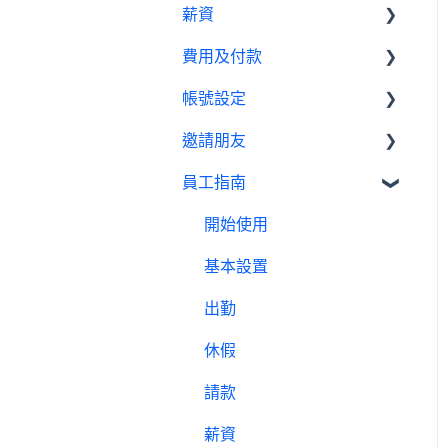
薪資
績效管理
我是員工
休假管理員
請款管理員
請款設定教學
費用及付款
設定
基本設置
薪資設定教學
帳號設定
報表
薪資管理員
訂閱相關
邀請朋友
費用及付款
管理設定
員工指南
邀請制度
開始使用
基本設置
出勤
休假
請款
薪資