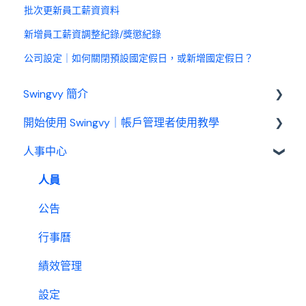
批次更新員工薪資資料
新增員工薪資調整紀錄/獎懲紀錄
公司設定｜如何關閉預設國定假日，或新增國定假日？
Swingvy 簡介
開始使用 Swingvy｜帳戶管理者使用教學
認識 Swingvy
人事中心
Swingvy 新手教學｜所有你需要的教學影片都在
這！
人員
人事中心設定教學
公告
出勤（打卡）設定教學
行事曆
休假設定教學
績效管理
請款設定教學
設定