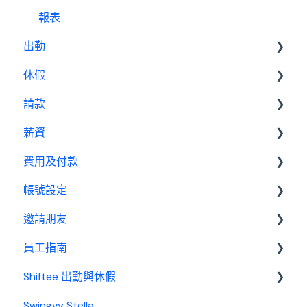
薪資設定教學
報表
出勤
休假
基本設定
請款
出勤管理者
基本設置
薪資
我是員工
休假管理員
請款管理員
費用及付款
基本設置
帳號設定
薪資管理員
訂閱相關
邀請朋友
費用及付款
管理設定
員工指南
邀請制度
Shiftee 出勤與休假
開始使用
Swingvy Stella
基本設置
Swingvy x Shiftee 新手教學｜全方位排班系統看完