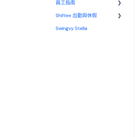
員工指南
邀請制度
Shiftee 出勤與休假
開始使用
Swingvy Stella
基本設置
Swingvy x Shiftee 新手教
學｜全方位排班系統看完就
出勤
上手！
休假
開始使用 Shiftee
請款
帳戶
薪資
公司設定
員工
員工群組與打卡設定
績效管理
管理員工資訊
手機 App
休假功能
日曆
排班