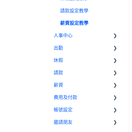
請款設定教學
薪資設定教學
人事中心
出勤
人員
休假
公告
基本設定
請款
行事曆
出勤管理者
基本設置
薪資
績效管理
我是員工
休假管理員
請款管理員
費用及付款
設定
基本設置
帳號設定
報表
薪資管理員
訂閱相關
邀請朋友
費用及付款
管理設定