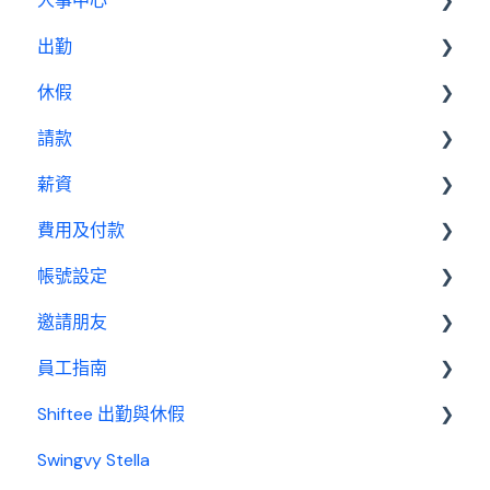
人事中心
出勤
人員
休假
公告
基本設定
請款
行事曆
出勤管理者
基本設置
薪資
績效管理
我是員工
休假管理員
請款管理員
費用及付款
設定
基本設置
帳號設定
報表
薪資管理員
訂閱相關
邀請朋友
費用及付款
管理設定
員工指南
邀請制度
Shiftee 出勤與休假
開始使用
Swingvy Stella
基本設置
Swingvy x Shiftee 新手教學｜全方位排班系統看完
就上手！