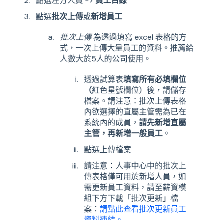
點選左方人員 ->
員工目錄
點選
批次上傳
或
新增員工
批次上傳
為透過填寫 excel 表格的方
式，一次上傳大量員工的資料。推薦給
人數大於5人的公司使用。
透過試算表
填寫所有必填欄位
（
紅色星號欄位）後，請儲存
檔案。請注意：批次上傳表格
內欲選擇的直屬主管需為已在
系統內的成員，
請先新增直屬
主管，再新增一般員工
。
點選上傳檔案
請注意：人事中心中的批次上
傳表格僅可用於新增人員，如
需更新員工資料，請至薪資模
組下方下載「批次更新」檔
案：
請點此查看批次更新員工
資料連結。