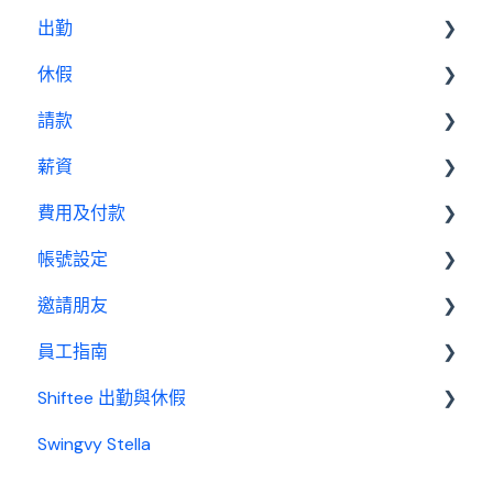
出勤
休假
基本設定
請款
出勤管理者
基本設置
薪資
我是員工
休假管理員
請款管理員
費用及付款
基本設置
帳號設定
薪資管理員
訂閱相關
邀請朋友
費用及付款
管理設定
員工指南
邀請制度
Shiftee 出勤與休假
開始使用
Swingvy Stella
基本設置
Swingvy x Shiftee 新手教學｜全方位排班系統看完
就上手！
出勤