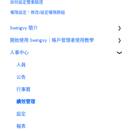
如何設定雙重驗證
權限設定｜修改/設定權限群組
Swingvy 簡介
開始使用 Swingvy｜帳戶管理者使用教學
認識 Swingvy
人事中心
Swingvy 新手教學｜所有你需要的教學影片都在
這！
人員
人事中心設定教學
公告
出勤（打卡）設定教學
行事曆
休假設定教學
績效管理
請款設定教學
設定
薪資設定教學
報表