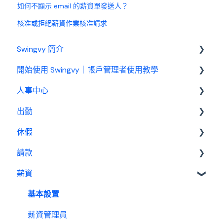
如何不顯示 email 的薪資單發送人？
核准或拒絕薪資作業核准請求
Swingvy 簡介
開始使用 Swingvy｜帳戶管理者使用教學
認識 Swingvy
人事中心
Swingvy 新手教學｜所有你需要的教學影片都在
這！
出勤
人員
人事中心設定教學
休假
公告
基本設定
出勤（打卡）設定教學
請款
行事曆
出勤管理者
基本設置
休假設定教學
薪資
績效管理
我是員工
休假管理員
請款管理員
請款設定教學
設定
基本設置
薪資設定教學
報表
薪資管理員