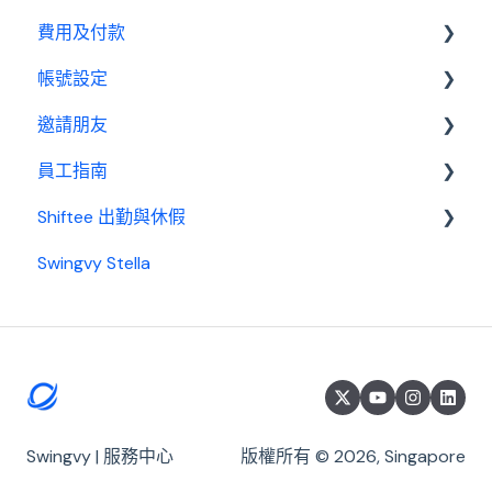
費用及付款
帳號設定
訂閱相關
邀請朋友
費用及付款
管理設定
員工指南
邀請制度
Shiftee 出勤與休假
開始使用
Swingvy Stella
基本設置
Swingvy x Shiftee 新手教學｜全方位排班系統看完
就上手！
出勤
開始使用 Shiftee
休假
帳戶
請款
公司設定
薪資
Swingvy | 服務中心
版權所有 © 2026, Singapore
員工群組與打卡設定