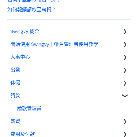
如何報銷請款至薪資？
Swingvy 簡介
開始使用 Swingvy｜帳戶管理者使用教學
認識 Swingvy
人事中心
Swingvy 新手教學｜所有你需要的教學影片都在
這！
出勤
人員
人事中心設定教學
休假
公告
基本設定
出勤（打卡）設定教學
請款
行事曆
出勤管理者
基本設置
休假設定教學
績效管理
我是員工
休假管理員
請款管理員
請款設定教學
薪資
設定
薪資設定教學
費用及付款
報表
基本設置