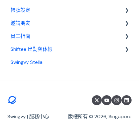
帳號設定
薪資管理員
訂閱相關
邀請朋友
費用及付款
管理設定
員工指南
邀請制度
Shiftee 出勤與休假
開始使用
Swingvy Stella
基本設置
Swingvy x Shiftee 新手教學｜全方位排班系統看完
就上手！
出勤
開始使用 Shiftee
休假
帳戶
請款
公司設定
薪資
Swingvy | 服務中心
版權所有 © 2026, Singapore
員工群組與打卡設定
員工
管理員工資訊