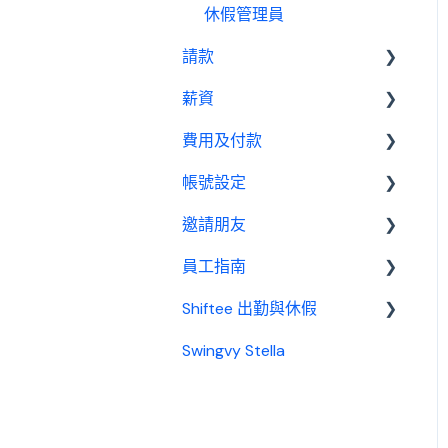
績效管理
我是員工
休假管理員
請款設定教學
請款
設定
薪資設定教學
薪資
報表
請款管理員
費用及付款
基本設置
帳號設定
薪資管理員
訂閱相關
邀請朋友
費用及付款
管理設定
員工指南
邀請制度
Shiftee 出勤與休假
開始使用
Swingvy Stella
基本設置
Swingvy x Shiftee 新手教
學｜全方位排班系統看完就
出勤
上手！
休假
開始使用 Shiftee