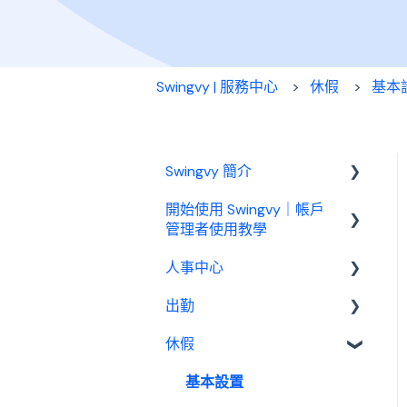
Swingvy | 服務中心
休假
基本
Swingvy 簡介
開始使用 Swingvy｜帳戶
認識 Swingvy
管理者使用教學
人事中心
Swingvy 新手教學｜所有你
需要的教學影片都在這！
出勤
人員
人事中心設定教學
休假
公告
基本設定
出勤（打卡）設定教學
行事曆
出勤管理者
基本設置
休假設定教學