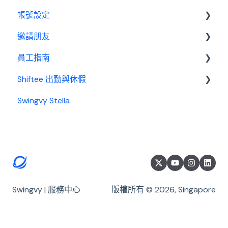
帳號設定
薪資管理員
訂閱相關
邀請朋友
費用及付款
管理設定
員工指南
邀請制度
Shiftee 出勤與休假
開始使用
Swingvy Stella
基本設置
Swingvy x Shiftee 新手教學｜全方位排班系統看完
就上手！
出勤
開始使用 Shiftee
休假
帳戶
請款
公司設定
薪資
Swingvy | 服務中心
版權所有 © 2026, Singapore
員工群組與打卡設定
員工
管理員工資訊