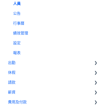
人員
人事中心設定教學
公告
出勤（打卡）設定教學
行事曆
休假設定教學
績效管理
請款設定教學
設定
薪資設定教學
報表
出勤
休假
基本設定
請款
出勤管理者
基本設置
薪資
我是員工
休假管理員
請款管理員
費用及付款
基本設置