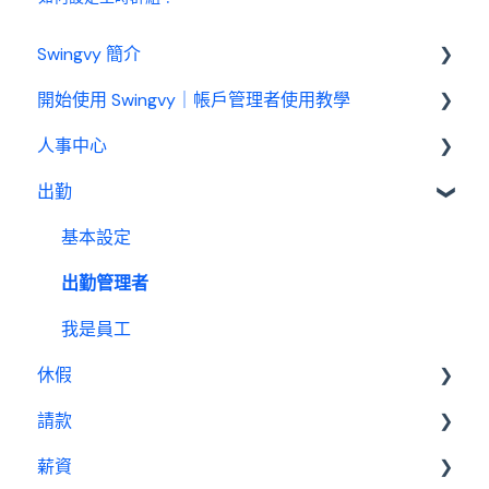
Swingvy 簡介
開始使用 Swingvy｜帳戶管理者使用教學
認識 Swingvy
人事中心
Swingvy 新手教學｜所有你需要的教學影片都在
這！
出勤
人員
人事中心設定教學
公告
基本設定
出勤（打卡）設定教學
行事曆
出勤管理者
休假設定教學
績效管理
我是員工
請款設定教學
休假
設定
薪資設定教學
請款
報表
基本設置
薪資
休假管理員
請款管理員