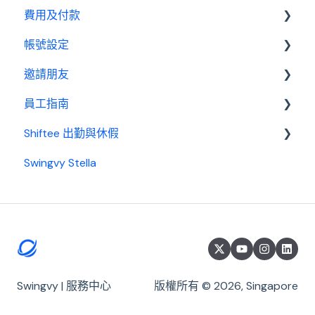
費用及付款
基本設置
帳號設定
薪資管理員
訂閱相關
邀請朋友
費用及付款
管理設定
員工指南
邀請制度
Shiftee 出勤與休假
開始使用
Swingvy Stella
基本設置
Swingvy x Shiftee 新手教學｜全方位排班系統看完
就上手！
出勤
開始使用 Shiftee
休假
帳戶
請款
公司設定
薪資
Swingvy | 服務中心
版權所有 © 2026, Singapore
員工群組與打卡設定
員工