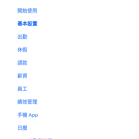
開始使用
基本設置
出勤
休假
請款
薪資
員工
績效管理
手機 App
日曆