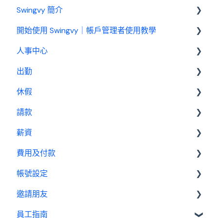
Swingvy 簡介
開始使用 Swingvy｜帳戶管理者使用教學
認識 Swingvy
人事中心
Swingvy 新手教學｜所有你需要的教學影片都在
這！
出勤
人員
人事中心設定教學
休假
公告
基本設定
出勤（打卡）設定教學
請款
行事曆
出勤管理者
基本設置
休假設定教學
薪資
績效管理
我是員工
休假管理員
請款管理員
請款設定教學
費用及付款
設定
基本設置
薪資設定教學
帳號設定
報表
薪資管理員
訂閱相關
邀請朋友
費用及付款
管理設定
員工指南
邀請制度