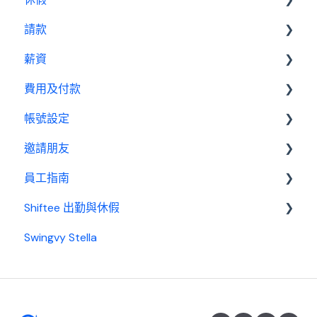
薪資設定教學
請款
報表
基本設置
薪資
休假管理員
請款管理員
費用及付款
基本設置
帳號設定
薪資管理員
訂閱相關
邀請朋友
費用及付款
管理設定
員工指南
邀請制度
Shiftee 出勤與休假
開始使用
Swingvy Stella
基本設置
Swingvy x Shiftee 新手教學｜全方位排班系統看完
就上手！
出勤
開始使用 Shiftee
休假
帳戶