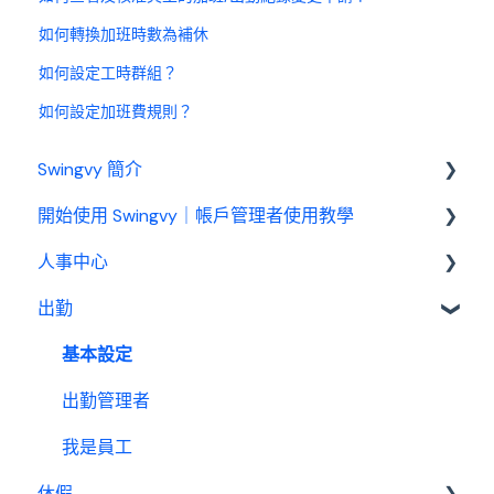
如何轉換加班時數為補休
如何設定工時群組？
如何設定加班費規則？
Swingvy 簡介
開始使用 Swingvy｜帳戶管理者使用教學
認識 Swingvy
人事中心
Swingvy 新手教學｜所有你需要的教學影片都在
這！
出勤
人員
人事中心設定教學
公告
基本設定
出勤（打卡）設定教學
行事曆
出勤管理者
休假設定教學
績效管理
我是員工
請款設定教學
休假
設定