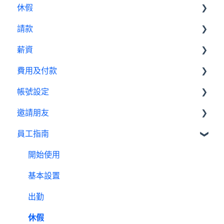
休假
公告
基本設定
出勤（打卡）設定教學
請款
行事曆
出勤管理者
基本設置
休假設定教學
薪資
績效管理
我是員工
休假管理員
請款管理員
請款設定教學
費用及付款
設定
基本設置
薪資設定教學
帳號設定
報表
薪資管理員
訂閱相關
邀請朋友
費用及付款
管理設定
員工指南
邀請制度
開始使用
基本設置
出勤
休假