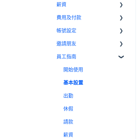
薪資
績效管理
我是員工
休假管理員
請款管理員
請款設定教學
費用及付款
設定
基本設置
薪資設定教學
帳號設定
報表
薪資管理員
訂閱相關
邀請朋友
費用及付款
管理設定
員工指南
邀請制度
開始使用
基本設置
出勤
休假
請款
薪資