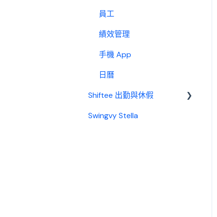
員工
績效管理
手機 App
日曆
Shiftee 出勤與休假
Swingvy Stella
Swingvy x Shiftee 新手教
學｜全方位排班系統看完就
上手！
開始使用 Shiftee
帳戶
公司設定