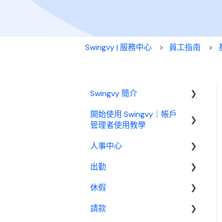
Swingvy | 服務中心
員工指南
Swingvy 簡介
開始使用 Swingvy｜帳戶
認識 Swingvy
管理者使用教學
人事中心
Swingvy 新手教學｜所有你
需要的教學影片都在這！
出勤
人員
人事中心設定教學
休假
公告
基本設定
出勤（打卡）設定教學
請款
行事曆
出勤管理者
基本設置
休假設定教學