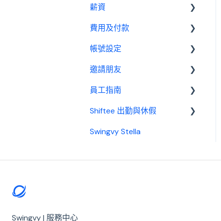
薪資
績效管理
我是員工
休假管理員
請款管理員
請款設定教學
費用及付款
設定
基本設置
薪資設定教學
帳號設定
報表
薪資管理員
訂閱相關
邀請朋友
費用及付款
管理設定
員工指南
邀請制度
Shiftee 出勤與休假
開始使用
Swingvy Stella
基本設置
Swingvy x Shiftee 新手教
學｜全方位排班系統看完就
出勤
上手！
休假
開始使用 Shiftee
請款
帳戶
薪資
公司設定
Swingvy | 服務中心