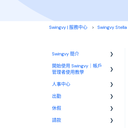
Swingvy | 服務中心
Swingvy Stella
Swingvy 簡介
開始使用 Swingvy｜帳戶
認識 Swingvy
管理者使用教學
人事中心
Swingvy 新手教學｜所有你
需要的教學影片都在這！
出勤
人員
人事中心設定教學
休假
公告
基本設定
出勤（打卡）設定教學
請款
行事曆
出勤管理者
基本設置
休假設定教學